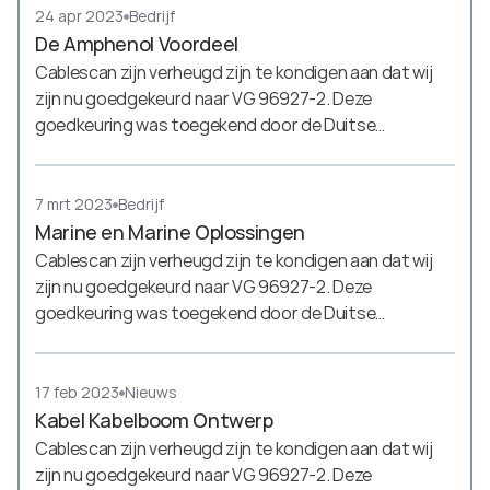
Elektrotechnik, Elektronik und Informationstechnik)
24 apr 2023
Bedrijf
De Amphenol Voordeel
Cablescan zijn verheugd zijn te kondigen aan dat wij
zijn nu goedgekeurd naar VG 96927-2. Deze
goedkeuring was toegekend door de Duitse
Vereniging voor Elektrische, Elektronische en
Informatie Technologieën (VDE - Verband der
Elektrotechnik, Elektronik und Informationstechnik)
7 mrt 2023
Bedrijf
Marine en Marine Oplossingen
Cablescan zijn verheugd zijn te kondigen aan dat wij
zijn nu goedgekeurd naar VG 96927-2. Deze
goedkeuring was toegekend door de Duitse
Vereniging voor Elektrische, Elektronische en
Informatie Technologieën (VDE - Verband der
Elektrotechnik, Elektronik und Informationstechnik)
17 feb 2023
Nieuws
Kabel Kabelboom Ontwerp
Cablescan zijn verheugd zijn te kondigen aan dat wij
zijn nu goedgekeurd naar VG 96927-2. Deze